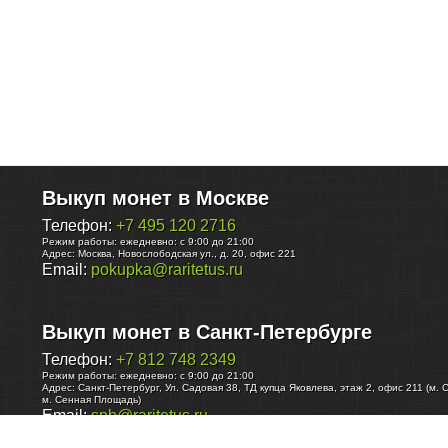
Выкуп монет в Москве
Телефон:
+7 495 120 2716
Режим работы:
ежедневно: с 9:00 до 21:00
Адрес:
Москва
,
Новослободская ул., д. 20, офис 221
Email:
pokupka@raritetus.ru
Выкуп монет в Санкт-Петербурге
Телефон:
+7 812 748 2349
Режим работы:
ежедневно: с 9:00 до 21:00
Адрес:
Санкт-Петербург
,
Ул. Садовая 38, ТД купца Яковлева, этаж 2, офис 211 (м. 
м. Сенная Площадь)
Email:
spb@raritetus.ru