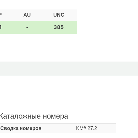
F
AU
UNC
4
-
385
Каталожные номера
Сводка номеров
KM# 27.2