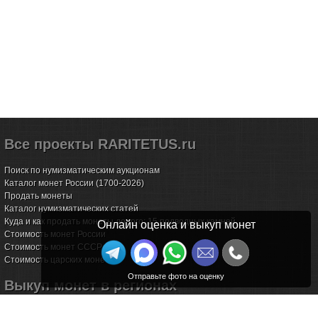
Все проекты RARITETUS.ru
Поиск по нумизматическим аукционам
Каталог монет России (1700-2026)
Продать монеты
Каталог нумизматических статей
Куда и как продать монеты дорого: 15 подводных камней
Онлайн оценка и выкуп монет
Стоимость монет России
Стоимость монет СССР
Стоимость царских монет
Выкуп монет в регионах
Волгоград