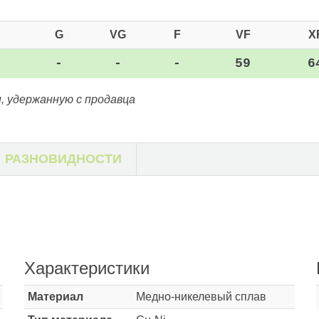
G
VG
F
VF
X
-
-
-
59
6
, удержанную с продавца
РАЗНОВИДНОСТИ
Характеристики
Материал
Медно-никелевый сплав