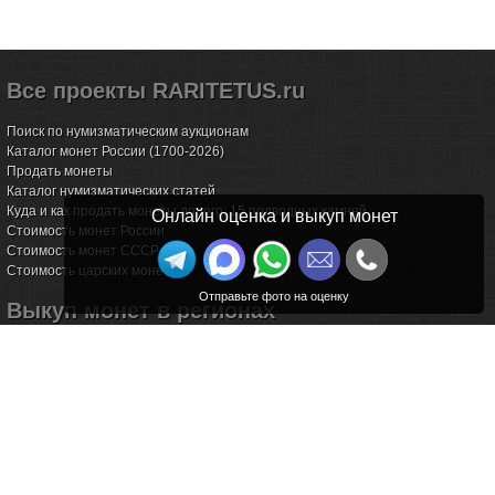
Все проекты RARITETUS.ru
Поиск по нумизматическим аукционам
Каталог монет России (1700-2026)
Продать монеты
Каталог нумизматических статей
Куда и как продать монеты дорого: 15 подводных камней
Онлайн оценка и выкуп монет
Стоимость монет России
Стоимость монет СССР
Стоимость царских монет
Выкуп монет в регионах
Волгоград
Воронеж
Екатеринбург
Иркутск
Казань
Калининград
Калуга
Красноярск