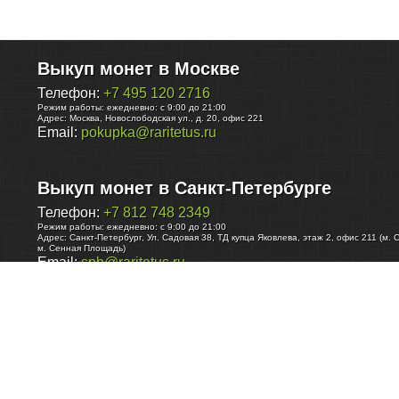
Выкуп монет в Москве
Телефон:
+7 495 120 2716
Режим работы:
ежедневно: с 9:00 до 21:00
Адрес:
Москва
,
Новослободская ул., д. 20, офис 221
Email:
pokupka@raritetus.ru
Выкуп монет в Санкт-Петербурге
Телефон:
+7 812 748 2349
Режим работы:
ежедневно: с 9:00 до 21:00
Адрес:
Санкт-Петербург
,
Ул. Садовая 38, ТД купца Яковлева, этаж 2, офис 211 (м. 
м. Сенная Площадь)
Email:
spb@raritetus.ru
Выкуп монет в Нижнем Новгороде
Телефон:
+7 831 420-63-39
Режим работы:
ежедневно: с 9:00 до 21:00
Адрес:
Нижний Новгород
,
Площадь Максима Горького, дом 4/2, этаж 2, офис 8
Email:
nizhnij-novgorod@raritetus.ru