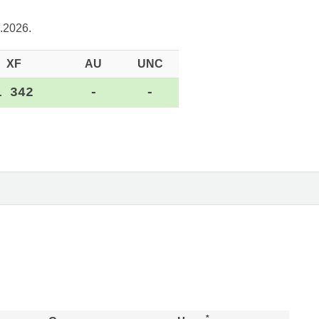
.2026.
XF
AU
UNC
1 342
-
-
*