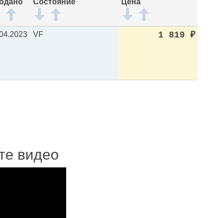
одано
Состояние
Цена
04.2023
VF
1 819
₽
ите видео