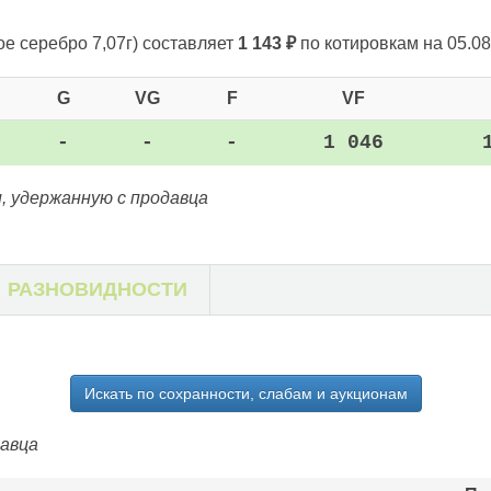
ое серебро 7,07г)
составляет
1 143
₽
по котировкам на 05.08
G
VG
F
VF
-
-
-
1 046
, удержанную с продавца
РАЗНОВИДНОСТИ
Искать по сохранности, слабам и аукционам
давца