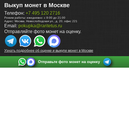
Выкуп монет в Москве
Телефон:
+7 495 120 2716
Режим работы:
ежедневно: с 9:00 до 21:00
Адрес:
Москва
,
Новослободская ул., д. 20, офис 221
Email:
pokupka@raritetus.ru
Отправляйте фото монет на оценку.
Узнать подробнее об оценке и выкупе монет в Москве
Отправьте фото монет на оценку
Выкуп монет в Санкт-Петербурге
Телефон:
+7 812 748 2349
Режим работы:
ежедневно: с 9:00 до 21:00
Адрес:
Санкт-Петербург
,
Ул. Садовая 38, ТД купца Яковлева, этаж 2, офис 211 (м.
Садовая, м. Спасская, м. Сенная Площадь)
Email:
spb@raritetus.ru
Выкуп монет в Нижнем Новгороде
Телефон:
+7 831 420-63-39
Режим работы:
ежедневно: с 9:00 до 21:00
Адрес:
Нижний Новгород
,
Площадь Максима Горького, дом 4/2, этаж 2, офис 8