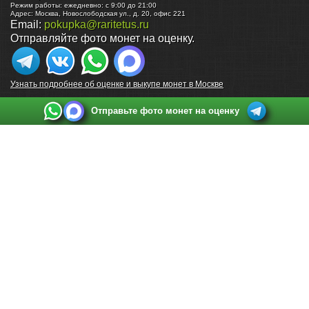
Режим работы:
ежедневно: с 9:00 до 21:00
Адрес:
Москва
,
Новослободская ул., д. 20, офис 221
Email:
pokupka@raritetus.ru
Отправляйте фото монет на оценку.
Узнать подробнее об оценке и выкупе монет в Москве
Отправьте фото монет на оценку
Выкуп монет в Санкт-Петербурге
Телефон:
+7 812 748 2349
Режим работы:
ежедневно: с 9:00 до 21:00
Адрес:
Санкт-Петербург
,
Ул. Садовая 38, ТД купца Яковлева, этаж 2, офис 211 (м.
Садовая, м. Спасская, м. Сенная Площадь)
Email:
spb@raritetus.ru
Выкуп монет в Нижнем Новгороде
Телефон:
+7 831 420-63-39
Режим работы:
ежедневно: с 9:00 до 21:00
Адрес:
Нижний Новгород
,
Площадь Максима Горького, дом 4/2, этаж 2, офис 8
Email:
nizhnij-novgorod@raritetus.ru