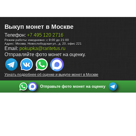
Выкуп монет в Москве
Телефон:
+7 495 120 2716
Режим работы:
ежедневно: с 9:00 до 21:00
Адрес:
Москва
,
Новослободская ул., д. 20, офис 221
Email:
pokupka@raritetus.ru
Отправляйте фото монет на оценку.
Узнать подробнее об оценке и выкупе монет в Москве
Отправьте фото монет на оценку
Выкуп монет в Санкт-Петербурге
Телефон:
+7 812 748 2349
Режим работы:
ежедневно: с 9:00 до 21:00
Адрес:
Санкт-Петербург
,
Ул. Садовая 38, ТД купца Яковлева, этаж 2, офис 211 (м.
Садовая, м. Спасская, м. Сенная Площадь)
Email:
spb@raritetus.ru