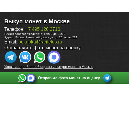
Выкуп монет в Москве
Телефон:
+7 495 120 2716
Режим работы:
ежедневно: с 9:00 до 21:00
Адрес:
Москва
,
Новослободская ул., д. 20, офис 221
Email:
pokupka@raritetus.ru
Отправляйте фото монет на оценку.
Узнать подробнее об оценке и выкупе монет в Москве
Отправьте фото монет на оценку
Выкуп монет в Санкт-Петербурге
Телефон:
+7 812 748 2349
Режим работы:
ежедневно: с 9:00 до 21:00
Адрес:
Санкт-Петербург
,
Ул. Садовая 38, ТД купца Яковлева, этаж 2, офис 211 (м.
Садовая, м. Спасская, м. Сенная Площадь)
Email:
spb@raritetus.ru
Выкуп монет в Нижнем Новгороде