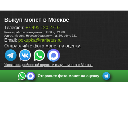
Выкуп монет в Москве
Телефон:
+7 495 120 2716
Режим работы:
ежедневно: с 9:00 до 21:00
Адрес:
Москва
,
Новослободская ул., д. 20, офис 221
Email:
pokupka@raritetus.ru
Отправляйте фото монет на оценку.
Узнать подробнее об оценке и выкупе монет в Москве
Отправьте фото монет на оценку
Выкуп монет в Санкт-Петербурге
Телефон:
+7 812 748 2349
Режим работы:
ежедневно: с 9:00 до 21:00
Адрес:
Санкт-Петербург
,
Ул. Садовая 38, ТД купца Яковлева, этаж 2, офис 211 (м.
Садовая, м. Спасская, м. Сенная Площадь)
Email:
spb@raritetus.ru
Выкуп монет в Нижнем Новгороде