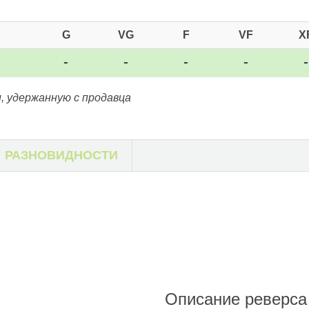
G
VG
F
VF
X
-
-
-
-
, удержанную с продавца
РАЗНОВИДНОСТИ
Описание реверса