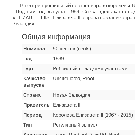
В центре профильный портрет вправо королевы В
. Под ним год выпуска: 1989. Слева вдоль канта на
«ELIZABETH II» - Елизавета II‎, справа название ст
Зеландия.
Общая информация
Номинал
50 центов (cents)
Год
1989
Гурт
Ребристый с гладкими участками
Качество
Uncirculated, Proof
выпуска
Страна
Новая Зеландия
Правитель
Елизавета II
Период
Королева Елизавета II (1967 - 2015)
Тип
Регулярный выпуск
Художник
аверс: Raphael David Maklouf;