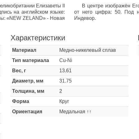
еликобритании Елизаветы II
В центре изображён Ег
дпись на английском языке:
от него цифра: 50. Под 
раны: «NEW ZELAND»‎ - Новая
Индевор.
Характеристики
Материал
Медно-никелевый сплав
Тип материала
Cu-Ni
Вес, г
13.61
Диаметр, мм
31.75
Толщина, мм
2
Форма
Круг
Ориентация
Медальная ↑↑