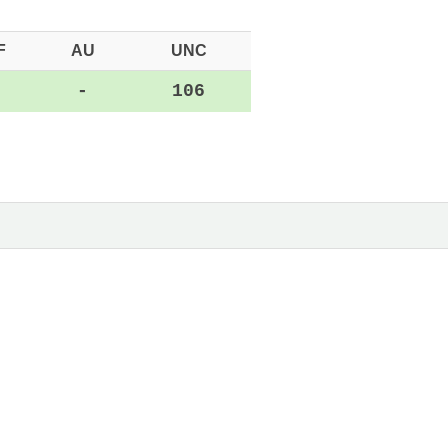
F
AU
UNC
-
-
106