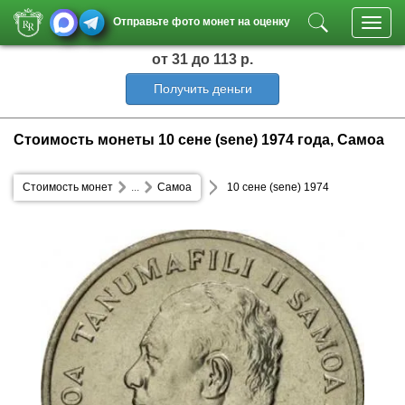
Отправьте фото монет на оценку
Toggl
navig
от 31
до 113 р.
Получить деньги
Стоимость монеты 10 сене (sene) 1974 года, Самоа
Стоимость монет
...
Самоа
10 сене (sene) 1974