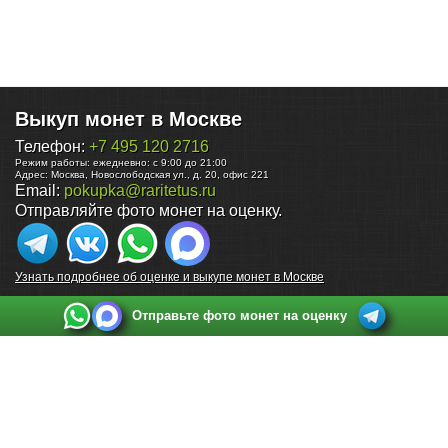
Выкуп монет в Москве
Телефон:
+7 495 120 2716
Режим работы:
ежедневно: с 9:00 до 21:00
Адрес:
Москва
,
Новослободская ул., д. 20, офис 221
Email:
pokupka@raritetus.ru
Отправляйте фото монет на оценку.
Узнать подробнее об оценке и выкупе монет в Москве
Отправьте фото монет на оценку
Выкуп монет в Санкт-Петербурге
Телефон:
+7 812 748 2349
Режим работы:
ежедневно: с 9:00 до 21:00
Адрес:
Санкт-Петербург
,
Ул. Садовая 38, ТД купца Яковлева, этаж 2, офис 211 (м.
Садовая, м. Спасская, м. Сенная Площадь)
Email:
spb@raritetus.ru