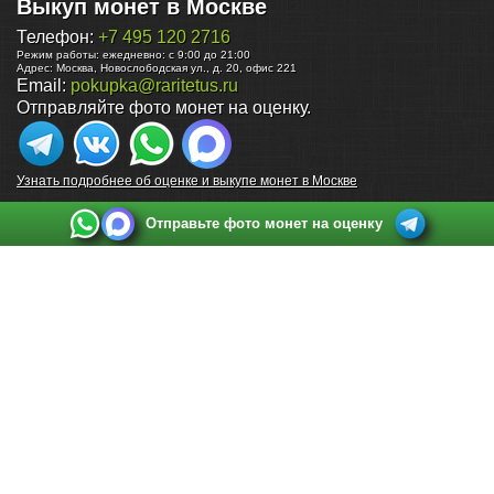
Выкуп монет в Москве
Телефон:
+7 495 120 2716
Режим работы:
ежедневно: с 9:00 до 21:00
Адрес:
Москва
,
Новослободская ул., д. 20, офис 221
Email:
pokupka@raritetus.ru
Отправляйте фото монет на оценку.
Узнать подробнее об оценке и выкупе монет в Москве
Отправьте фото монет на оценку
Выкуп монет в Санкт-Петербурге
Телефон:
+7 812 748 2349
Режим работы:
ежедневно: с 9:00 до 21:00
Адрес:
Санкт-Петербург
,
Ул. Садовая 38, ТД купца Яковлева, этаж 2, офис 211 (м.
Садовая, м. Спасская, м. Сенная Площадь)
Email:
spb@raritetus.ru
Выкуп монет в Нижнем Новгороде
Телефон:
+7 831 420-63-39
Режим работы:
ежедневно: с 9:00 до 21:00
Адрес:
Нижний Новгород
,
Площадь Максима Горького, дом 4/2, этаж 2, офис 8
Email:
nizhnij-novgorod@raritetus.ru