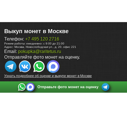
Выкуп монет в Москве
Телефон:
+7 495 120 2716
Режим работы:
ежедневно: с 9:00 до 21:00
Адрес:
Москва
,
Новослободская ул., д. 20, офис 221
Email:
pokupka@raritetus.ru
Отправляйте фото монет на оценку.
Узнать подробнее об оценке и выкупе монет в Москве
Отправьте фото монет на оценку
Выкуп монет в Санкт-Петербурге
Телефон:
+7 812 748 2349
Режим работы:
ежедневно: с 9:00 до 21:00
Адрес:
Санкт-Петербург
,
Ул. Садовая 38, ТД купца Яковлева, этаж 2, офис 211 (м.
Садовая, м. Спасская, м. Сенная Площадь)
Email:
spb@raritetus.ru