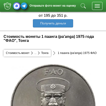
Отправьте фото монет на оценку
Toggl
navig
от 195
до 351 р.
Получить деньги
Стоимость монеты 1 паанга (pa'anga) 1975 года
"ФАО", Тонга
Стоимость монет
...
Тонга
1 паанга (pa'anga) 1975 ФАО