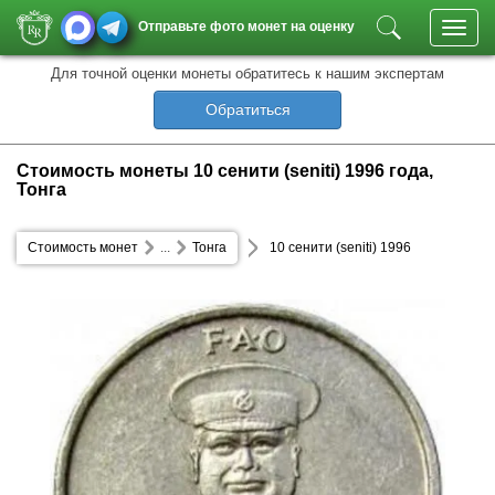
Отправьте фото монет на оценку
Toggl
navig
Для точной оценки монеты обратитесь к нашим экспертам
Обратиться
Стоимость монеты 10 сенити (seniti) 1996 года,
Тонга
Стоимость монет
...
Тонга
10 сенити (seniti) 1996