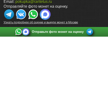
Email:
pokupka@raritetus.ru
Отправляйте фото монет на оценку.
Узнать подробнее об оценке и выкупе монет в Москве
Отправьте фото монет на оценку
Выкуп монет в Санкт-Петербурге
Телефон:
+7 812 748 2349
Режим работы:
ежедневно: с 9:00 до 21:00
Адрес:
Санкт-Петербург
,
Ул. Садовая 38, ТД купца Яковлева, этаж 2, офис 211 (м.
Садовая, м. Спасская, м. Сенная Площадь)
Email:
spb@raritetus.ru
Выкуп монет в Нижнем Новгороде
Телефон:
+7 831 420-63-39
Режим работы:
ежедневно: с 9:00 до 21:00
Адрес:
Нижний Новгород
,
Площадь Максима Горького, дом 4/2, этаж 2, офис 8
Email:
nizhnij-novgorod@raritetus.ru
Выкуп монет в Новосибирске