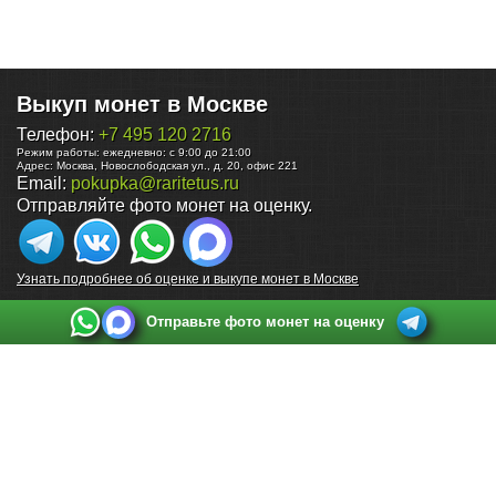
Выкуп монет в Москве
Телефон:
+7 495 120 2716
Режим работы:
ежедневно: с 9:00 до 21:00
Адрес:
Москва
,
Новослободская ул., д. 20, офис 221
Email:
pokupka@raritetus.ru
Отправляйте фото монет на оценку.
Узнать подробнее об оценке и выкупе монет в Москве
Отправьте фото монет на оценку
Выкуп монет в Санкт-Петербурге
Телефон:
+7 812 748 2349
Режим работы:
ежедневно: с 9:00 до 21:00
Адрес:
Санкт-Петербург
,
Ул. Садовая 38, ТД купца Яковлева, этаж 2, офис 211 (м.
Садовая, м. Спасская, м. Сенная Площадь)
Email:
spb@raritetus.ru