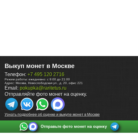
Выкуп монет в Москве
Телефон:
+7 495 120 2716
Режим работы:
ежедневно: с 9:00 до 21:00
Адрес:
Москва
,
Новослободская ул., д. 20, офис 221
Email:
pokupka@raritetus.ru
Отправляйте фото монет на оценку.
Узнать подробнее об оценке и выкупе монет в Москве
Отправьте фото монет на оценку
Выкуп монет в Санкт-Петербурге