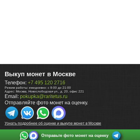
Выкуп монет в Москве
Телефон:
+7 495 120 2716
Режим работы:
ежедневно: с 9:00 до 21:00
Адрес:
Москва
,
Новослободская ул., д. 20, офис 221
Email:
pokupka@raritetus.ru
Отправляйте фото монет на оценку.
Узнать подробнее об оценке и выкупе монет в Москве
Отправьте фото монет на оценку