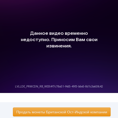
Продать монеты Британской Ост-Индской компании