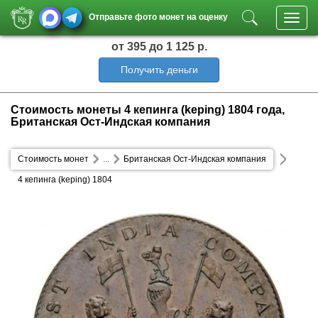
Отправьте фото монет на оценку
Toggl
navig
от 395
до 1 125 р.
Получить деньги
Стоимость монеты 4 кепинга (keping) 1804 года,
Британская Ост-Индская компания
Стоимость монет
...
Британская Ост-Индская компания
4 кепинга (keping) 1804