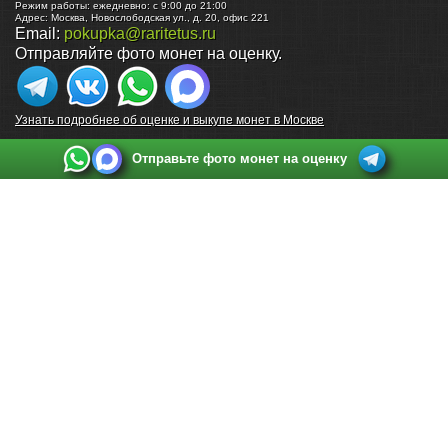
Режим работы:
ежедневно: с 9:00 до 21:00
Адрес:
Москва
,
Новослободская ул., д. 20, офис 221
Email:
pokupka@raritetus.ru
Отправляйте фото монет на оценку.
Узнать подробнее об оценке и выкупе монет в Москве
Отправьте фото монет на оценку
Выкуп монет в Санкт-Петербурге
Телефон:
+7 812 748 2349
Режим работы:
ежедневно: с 9:00 до 21:00
Адрес:
Санкт-Петербург
,
Ул. Садовая 38, ТД купца Яковлева, этаж 2, офис 211 (м.
Садовая, м. Спасская, м. Сенная Площадь)
Email:
spb@raritetus.ru
Выкуп монет в Нижнем Новгороде
Телефон:
+7 831 420-63-39
Режим работы:
ежедневно: с 9:00 до 21:00
Адрес:
Нижний Новгород
,
Площадь Максима Горького, дом 4/2, этаж 2, офис 8
Email:
nizhnij-novgorod@raritetus.ru