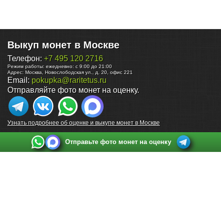
Выкуп монет в Москве
Телефон:
+7 495 120 2716
Режим работы:
ежедневно: с 9:00 до 21:00
Адрес:
Москва
,
Новослободская ул., д. 20, офис 221
Email:
pokupka@raritetus.ru
Отправляйте фото монет на оценку.
Узнать подробнее об оценке и выкупе монет в Москве
Отправьте фото монет на оценку
Выкуп монет в Санкт-Петербурге
Телефон:
+7 812 748 2349
Режим работы:
ежедневно: с 9:00 до 21:00
Адрес:
Санкт-Петербург
,
Ул. Садовая 38, ТД купца Яковлева, этаж 2, офис 211 (м.
Садовая, м. Спасская, м. Сенная Площадь)
Email:
spb@raritetus.ru