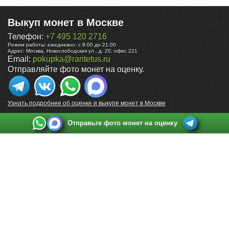
Выкуп монет в Москве
Телефон:
+7 495 120 2716
Режим работы:
ежедневно: с 9:00 до 21:00
Адрес:
Москва
,
Новослободская ул., д. 20, офис 221
Email:
pokupka@raritetus.ru
Отправляйте фото монет на оценку.
Узнать подробнее об оценке и выкупе монет в Москве
Отправьте фото монет на оценку
Выкуп монет в Санкт-Петербурге
Телефон:
+7 812 748 2349
Режим работы:
ежедневно: с 9:00 до 21:00
Адрес:
Санкт-Петербург
,
Ул. Садовая 38, ТД купца Яковлева, этаж 2, офис 211 (м.
Садовая, м. Спасская, м. Сенная Площадь)
Email:
spb@raritetus.ru
Выкуп монет в Нижнем Новгороде
Телефон:
+7 831 420-63-39