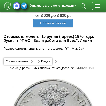
Отправьте фото монет на оценку
Toggl
navig
от 3 020
до 3 020 р.
Получить деньги
Стоимость монеты 10 рупии (rupees) 1976 года,
буквы ♦ "ФАО - Еда и работа для Всех", Индия
Разновидность: знак монетного двора: "♦" - Мумбай
Стоимость монет
...
Индия
10 рупии (rupees) 1976 ♦ знак монетного двора: "♦" - Мумбай ФАО -
Еда и работа для Всех