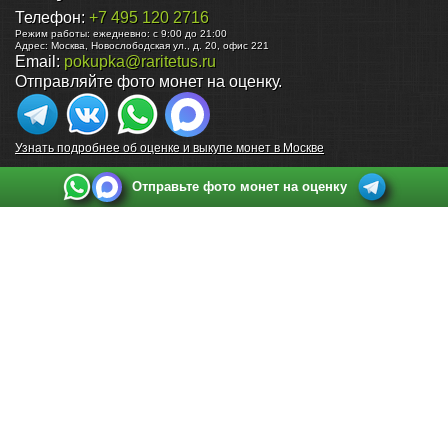
Телефон:
+7 495 120 2716
Режим работы:
ежедневно: с 9:00 до 21:00
Адрес:
Москва
,
Новослободская ул., д. 20, офис 221
Email:
pokupka@raritetus.ru
Отправляйте фото монет на оценку.
Узнать подробнее об оценке и выкупе монет в Москве
Отправьте фото монет на оценку
Выкуп монет в Санкт-Петербурге
Телефон:
+7 812 748 2349
Режим работы:
ежедневно: с 9:00 до 21:00
Адрес:
Санкт-Петербург
,
Ул. Садовая 38, ТД купца Яковлева, этаж 2, офис 211 (м.
Садовая, м. Спасская, м. Сенная Площадь)
Email:
spb@raritetus.ru
Выкуп монет в Нижнем Новгороде
Телефон:
+7 831 420-63-39
Режим работы:
ежедневно: с 9:00 до 21:00
Адрес:
Нижний Новгород
,
Площадь Максима Горького, дом 4/2, этаж 2, офис 8
Email:
nizhnij-novgorod@raritetus.ru