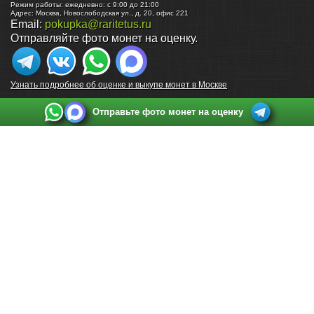
Режим работы:
ежедневно: с 9:00 до 21:00
Адрес:
Москва
,
Новослободская ул., д. 20, офис 221
Email:
pokupka@raritetus.ru
Отправляйте фото монет на оценку.
Узнать подробнее об оценке и выкупе монет в Москве
Отправьте фото монет на оценку
Выкуп монет в Санкт-Петербурге
Телефон:
+7 812 748 2349
Режим работы:
ежедневно: с 9:00 до 21:00
Адрес:
Санкт-Петербург
,
Ул. Садовая 38, ТД купца Яковлева, этаж 2, офис 211 (м.
Садовая, м. Спасская, м. Сенная Площадь)
Email:
spb@raritetus.ru
Выкуп монет в Нижнем Новгороде
Телефон:
+7 831 420-63-39
Режим работы:
ежедневно: с 9:00 до 21:00
Адрес:
Нижний Новгород
,
Площадь Максима Горького, дом 4/2, этаж 2, офис 8
Email:
nizhnij-novgorod@raritetus.ru