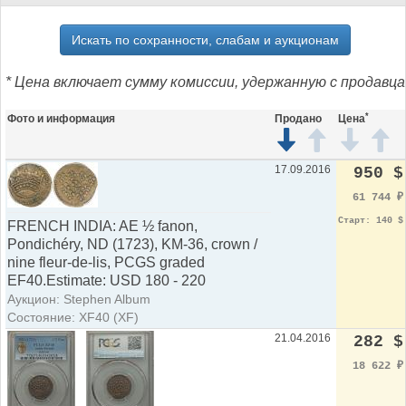
Искать по сохранности, слабам и аукционам
* Цена включает сумму комиссии, удержанную с продавца
*
Фото и информация
Продано
Цена
17.09.2016
950 $
61 744
₽
Старт: 140 $
FRENCH INDIA: AE ½ fanon,
Pondichéry, ND (1723), KM-36, crown /
nine fleur-de-lis, PCGS graded
EF40.Estimate: USD 180 - 220
Аукцион: Stephen Album
Состояние: XF40 (XF)
21.04.2016
282 $
18 622
₽