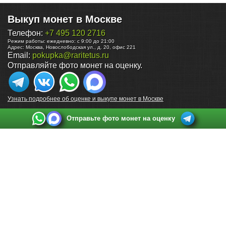
Выкуп монет в Москве
Телефон:
+7 495 120 2716
Режим работы:
ежедневно: с 9:00 до 21:00
Адрес:
Москва
,
Новослободская ул., д. 20, офис 221
Email:
pokupka@raritetus.ru
Отправляйте фото монет на оценку.
Узнать подробнее об оценке и выкупе монет в Москве
Отправьте фото монет на оценку
Выкуп монет в Санкт-Петербурге
Телефон:
+7 812 748 2349
Режим работы:
ежедневно: с 9:00 до 21:00
Адрес:
Санкт-Петербург
,
Ул. Садовая 38, ТД купца Яковлева, этаж 2, офис 211 (м.
Садовая, м. Спасская, м. Сенная Площадь)
Email:
spb@raritetus.ru
Выкуп монет в Нижнем Новгороде
Телефон:
+7 831 420-63-39
Режим работы:
ежедневно: с 9:00 до 21:00