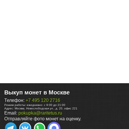
Выкуп монет в Москве
Телефон:
+7 495 120 2716
Режим работы:
ежедневно: с 9:00 до 21:00
Адрес:
Москва
,
Новослободская ул., д. 20, офис 221
Email:
pokupka@raritetus.ru
Отправляйте фото монет на оценку.