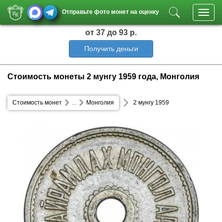
Отправьте фото монет на оценку
Toggl
navig
от 37
до 93 р.
Получить деньги
Стоимость монеты 2 мунгу 1959 года, Монголия
Стоимость монет
...
Монголия
2 мунгу 1959