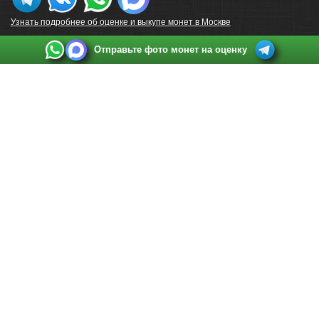
Узнать подробнее об оценке и выкупе монет в Москве
Отправьте фото монет на оценку
Выкуп монет в Санкт-Петербурге
Телефон:
+7 812 748 2349
Режим работы:
ежедневно: с 9:00 до 21:00
Адрес:
Санкт-Петербург
,
Ул. Садовая 38, ТД купца Яковлева, этаж 2, офис 211 (м.
Садовая, м. Спасская, м. Сенная Площадь)
Email:
spb@raritetus.ru
Выкуп монет в Нижнем Новгороде
Телефон:
+7 831 420-63-39
Режим работы:
ежедневно: с 9:00 до 21:00
Адрес:
Нижний Новгород
,
Площадь Максима Горького, дом 4/2, этаж 2, офис 8
Email:
nizhnij-novgorod@raritetus.ru
Выкуп монет в Новосибирске
Телефон:
+7 383 383 0921
Режим работы:
вТ-СБ: с 10:00 до 19:00
Адрес:
Новосибирск
,
Красный проспект 79 (БЦ Зелёные купола), офис 204 (м.
Гагаринская)