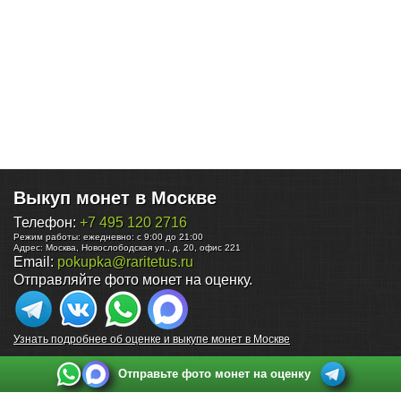
Выкуп монет в Москве
Телефон:
+7 495 120 2716
Режим работы:
ежедневно: с 9:00 до 21:00
Адрес:
Москва
,
Новослободская ул., д. 20, офис 221
Email:
pokupka@raritetus.ru
Отправляйте фото монет на оценку.
Узнать подробнее об оценке и выкупе монет в Москве
Отправьте фото монет на оценку
Выкуп монет в Санкт-Петербурге