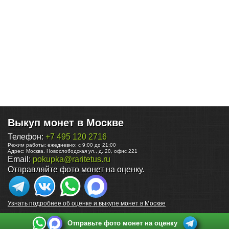
Выкуп монет в Москве
Телефон:
+7 495 120 2716
Режим работы:
ежедневно: с 9:00 до 21:00
Адрес:
Москва
,
Новослободская ул., д. 20, офис 221
Email:
pokupka@raritetus.ru
Отправляйте фото монет на оценку.
Узнать подробнее об оценке и выкупе монет в Москве
Отправьте фото монет на оценку