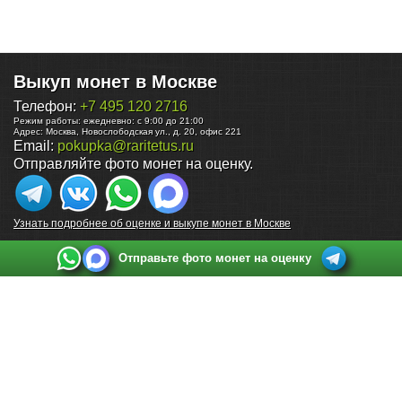
Выкуп монет в Москве
Телефон:
+7 495 120 2716
Режим работы:
ежедневно: с 9:00 до 21:00
Адрес:
Москва
,
Новослободская ул., д. 20, офис 221
Email:
pokupka@raritetus.ru
Отправляйте фото монет на оценку.
Узнать подробнее об оценке и выкупе монет в Москве
Отправьте фото монет на оценку
Выкуп монет в Санкт-Петербурге
Телефон:
+7 812 748 2349
Режим работы:
ежедневно: с 9:00 до 21:00
Адрес:
Санкт-Петербург
,
Ул. Садовая 38, ТД купца Яковлева, этаж 2, офис 211 (м.
Садовая, м. Спасская, м. Сенная Площадь)
Email:
spb@raritetus.ru