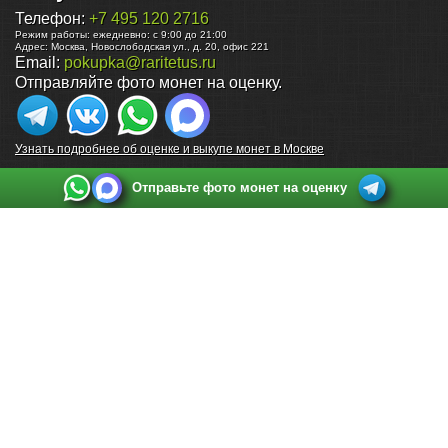
Телефон:
+7 495 120 2716
Режим работы:
ежедневно: с 9:00 до 21:00
Адрес:
Москва
,
Новослободская ул., д. 20, офис 221
Email:
pokupka@raritetus.ru
Отправляйте фото монет на оценку.
Узнать подробнее об оценке и выкупе монет в Москве
Отправьте фото монет на оценку
Выкуп монет в Санкт-Петербурге
Телефон:
+7 812 748 2349
Режим работы:
ежедневно: с 9:00 до 21:00
Адрес:
Санкт-Петербург
,
Ул. Садовая 38, ТД купца Яковлева, этаж 2, офис 211 (м.
Садовая, м. Спасская, м. Сенная Площадь)
Email:
spb@raritetus.ru
Выкуп монет в Нижнем Новгороде
Телефон:
+7 831 420-63-39
Режим работы:
ежедневно: с 9:00 до 21:00
Адрес:
Нижний Новгород
,
Площадь Максима Горького, дом 4/2, этаж 2, офис 8
Email:
nizhnij-novgorod@raritetus.ru