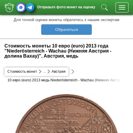
Отправьте фото монет на оценку
Toggl
navig
Для точной оценки монеты обратитесь к нашим экспертам
Обратиться
Стоимость монеты 10 евро (euro) 2013 года
"Niederösterreich - Wachau (Нижняя Австрия -
долина Вахау)", Австрия, медь
Стоимость монет
...
Австрия
10 евро (euro) 2013 медь Niederösterreich - Wachau (Нижняя Австр
ия - долина Вахау)