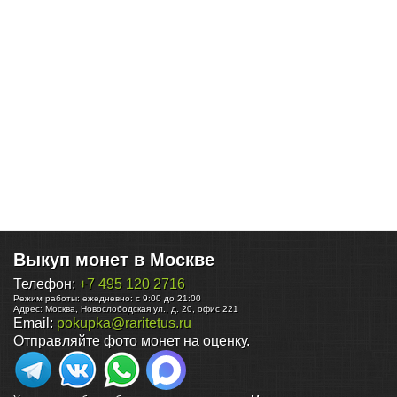
Выкуп монет в Москве
Телефон:
+7 495 120 2716
Режим работы:
ежедневно: с 9:00 до 21:00
Адрес:
Москва
,
Новослободская ул., д. 20, офис 221
Email:
pokupka@raritetus.ru
Отправляйте фото монет на оценку.