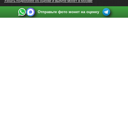
Узнать подробнее об оценке и выкупе монет в Москве
Отправьте фото монет на оценку
Выкуп монет в Санкт-Петербурге
Телефон:
+7 812 748 2349
Режим работы:
ежедневно: с 9:00 до 21:00
Адрес:
Санкт-Петербург
,
Ул. Садовая 38, ТД купца Яковлева, этаж 2, офис 211 (м.
Садовая, м. Спасская, м. Сенная Площадь)
Email:
spb@raritetus.ru
Выкуп монет в Нижнем Новгороде
Телефон:
+7 831 420-63-39
Режим работы:
ежедневно: с 9:00 до 21:00
Адрес:
Нижний Новгород
,
Площадь Максима Горького, дом 4/2, этаж 2, офис 8
Email:
nizhnij-novgorod@raritetus.ru
Выкуп монет в Новосибирске
Телефон:
+7 383 383 0921
Режим работы:
вТ-СБ: с 10:00 до 19:00
Адрес:
Новосибирск
,
Красный проспект 79 (БЦ Зелёные купола), офис 204 (м.
Гагаринская)
Email:
pokupka@raritetus.ru