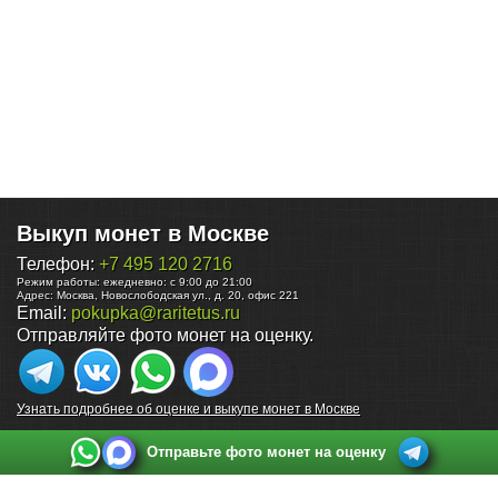
Выкуп монет в Москве
Телефон:
+7 495 120 2716
Режим работы:
ежедневно: с 9:00 до 21:00
Адрес:
Москва
,
Новослободская ул., д. 20, офис 221
Email:
pokupka@raritetus.ru
Отправляйте фото монет на оценку.
Узнать подробнее об оценке и выкупе монет в Москве
Отправьте фото монет на оценку
Выкуп монет в Санкт-Петербурге