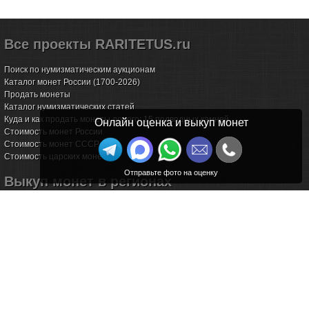
Все проекты RARITETUS.ru
Поиск по нумизматическим аукционам
Каталог монет России (1700-2026)
Продать монеты
Каталог нумизматических статей
Куда и как продать монеты дорого: 15 подводных камней
Онлайн оценка и выкуп монет
Стоимость монет России
Стоимость монет СССР
Стоимость царских монет
Выкуп монет в регионах
Волгоград
Воронеж
Екатеринбург
Иркутск
Казань
Калининград
Калуга
Красноярск
Курск