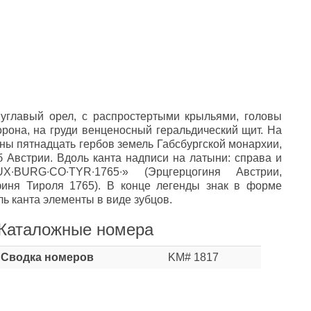
углавый орел, с распростертыми крыльями, головы
орона, на груди венценосный геральдический щит. На
ны пятнадцать гербов земель Габсбургской монархии,
 Австрии. Вдоль канта надписи на латыни: справа и
X∙BURG∙CO∙TYR∙1765∙» (Эрцгерцогиня Австрии,
финя Тироля 1765). В конце легенды знак в форме
ь канта элементы в виде зубцов.
Каталожные номера
Сводка номеров
KM# 1817