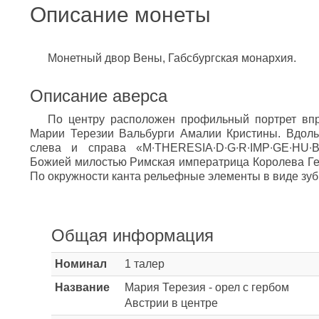
Описание монеты
Монетный двор Вены, Габсбургская монархия.
Описание аверса
По центру расположен профильный портрет впр
Марии Терезии Вальбурги Амалии Кристины. Вдоль
слева и справа «M∙THERESIA∙D∙G∙R∙IMP∙GE∙HU∙
Божией милостью Римская императрица Королева Гер
По окружности канта рельефные элементы в виде зуб
Общая информация
Номинал
1 талер
Название
Мария Терезия - орел с гербом
Австрии в центре