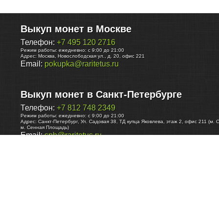
Выкуп монет в Москве
Телефон:
+7 495 120 2716
Режим работы:
ежедневно: с 9:00 до 21:00
Адрес:
Москва
,
Новослободская ул., д. 20, офис 221
Email:
pokupka@raritetus.ru
Выкуп монет в Санкт-Петербурге
Телефон:
+7 812 748 2349
Режим работы:
ежедневно: с 9:00 до 21:00
Адрес:
Санкт-Петербург
,
Ул. Садовая 38, ТД купца Яковлева, этаж 2, офис 211 (м. 
м. Сенная Площадь)
Email:
spb@raritetus.ru
Выкуп монет в Нижнем Новгороде
Телефон:
+7 831 420-63-39
Режим работы:
ежедневно: с 9:00 до 21:00
Адрес:
Нижний Новгород
,
Площадь Максима Горького, дом 4/2, этаж 2, офис 8
Email:
nizhnij-novgorod@raritetus.ru