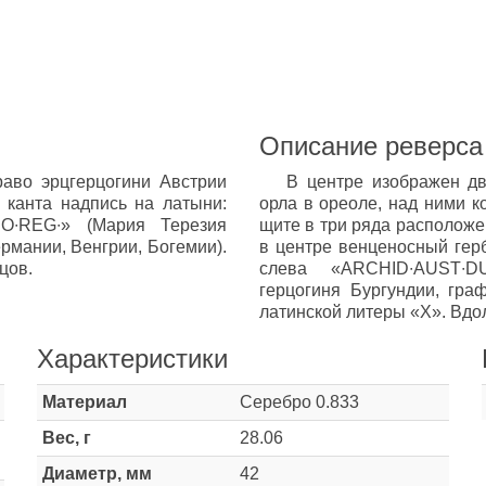
Описание реверса
аво эрцгерцогини Австрии
В центре изображен дв
 канта надпись на латыни:
орла в ореоле, над ними к
BO∙REG∙» (Мария Терезия
щите в три ряда расположе
мании, Венгрии, Богемии).
в центре венценосный герб
цов.
слева «ARCHID∙AUST∙DU
герцогиня Бургундии, гра
латинской литеры «X». Вдол
Характеристики
Материал
Серебро 0.833
Вес, г
28.06
Диаметр, мм
42