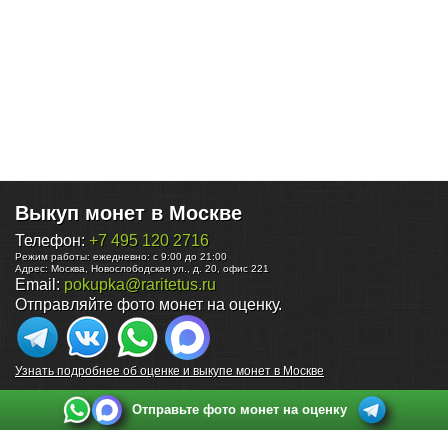
Выкуп монет в Москве
Телефон:
+7 495 120 2716
Режим работы:
ежедневно: с 9:00 до 21:00
Адрес:
Москва
,
Новослободская ул., д. 20, офис 221
Email:
pokupka@raritetus.ru
Отправляйте фото монет на оценку.
Узнать подробнее об оценке и выкупе монет в Москве
Отправьте фото монет на оценку
Выкуп монет в Санкт-Петербурге