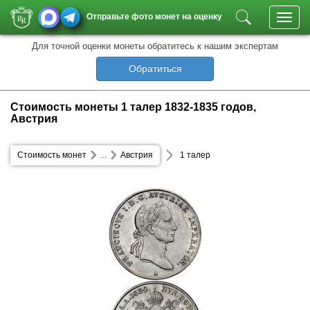
Отправьте фото монет на оценку
Toggl
navig
Для точной оценки монеты обратитесь к нашим экспертам
Обратиться
Стоимость монеты 1 талер 1832-1835 годов,
Австрия
Стоимость монет
...
Австрия
1 талер