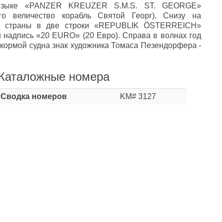
 языке «PANZER KREUZER S.M.S. ST. GEORGE»
го величество корабль Святой Георг). Снизу на
е страны в две строки «REPUBLIK ÖSTERREICH»
и надпись «20 EURO» (20 Евро). Справа в волнах год
 кормой судна знак художника Томаса Пезендорфера -
Каталожные номера
Сводка номеров
KM# 3127