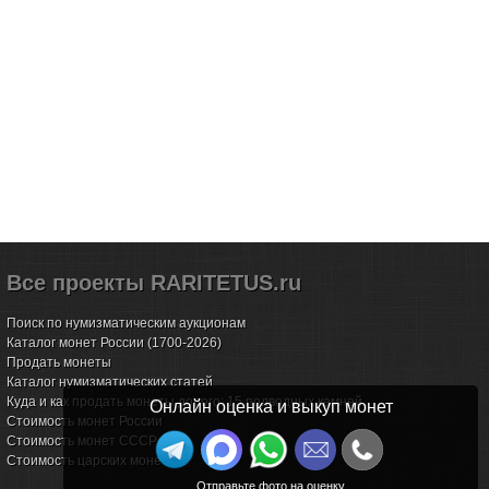
Все проекты RARITETUS.ru
Поиск по нумизматическим аукционам
Каталог монет России (1700-2026)
Продать монеты
Каталог нумизматических статей
Куда и как продать монеты дорого: 15 подводных камней
Онлайн оценка и выкуп монет
Стоимость монет России
Стоимость монет СССР
Стоимость царских монет