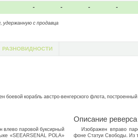
-
-
-
-
, удержанную с продавца
РАЗНОВИДНОСТИ
ен боевой корабль австро-венгерского флота, построенн
Описание реверса
н влево паровой буксирный
Изображен вправо паро
 языке «SEEARSENAL POLA»
фоне Статуи Свободы. Из т