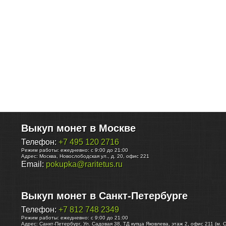
Выкуп монет в Москве
Телефон:
+7 495 120 2716
Режим работы:
ежедневно: с 9:00 до 21:00
Адрес:
Москва
,
Новослободская ул., д. 20, офис 221
Email:
pokupka@raritetus.ru
Выкуп монет в Санкт-Петербурге
Телефон:
+7 812 748 2349
Режим работы:
ежедневно: с 9:00 до 21:00
Адрес:
Санкт-Петербург
,
Ул. Садовая 38, ТД купца Яковлева, этаж 2, офис 211 (м. 