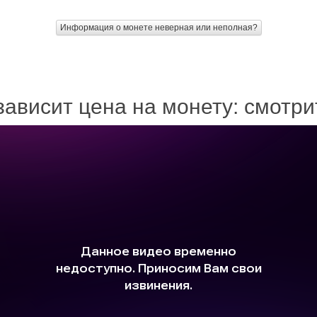
Информация о монете неверная или неполная?
зависит цена на монету: смотр