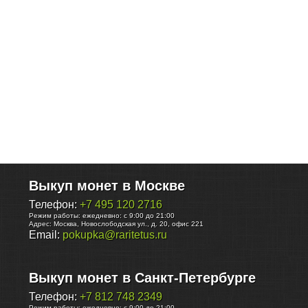
Выкуп монет в Москве
Телефон:
+7 495 120 2716
Режим работы:
ежедневно: с 9:00 до 21:00
Адрес:
Москва
,
Новослободская ул., д. 20, офис 221
Email:
pokupka@raritetus.ru
Выкуп монет в Санкт-Петербурге
Телефон:
+7 812 748 2349
Режим работы:
ежедневно: с 9:00 до 21:00