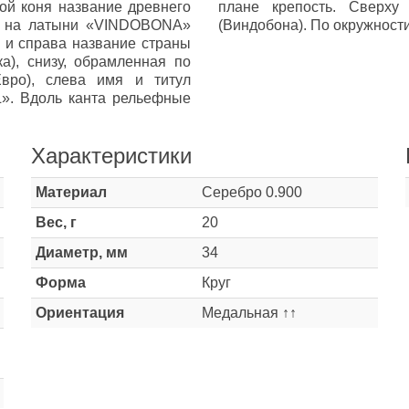
ой коня название древнего
плане крепость. Сверх
ны на латыни «VINDOBONA»
(Виндобона). По окружности
у и справа название страны
), снизу, обрамленная по
вро), слева имя и титул
. Вдоль канта рельефные
Характеристики
Материал
Серебро 0.900
Вес, г
20
Диаметр, мм
34
Форма
Круг
Ориентация
Медальная ↑↑