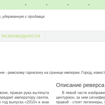
-
-
-
-
, удержанную с продавца
РАЗНОВИДНОСТИ
 - римскому гарнизону на границе империи. Город, извест
Описание реверса
оне, правая рука вытянута
В левой части изображен
ередает императору свиток.
центурион, за ним сигнифер
 год выпуска «2010» и знак
правой - стоят легионеры, 