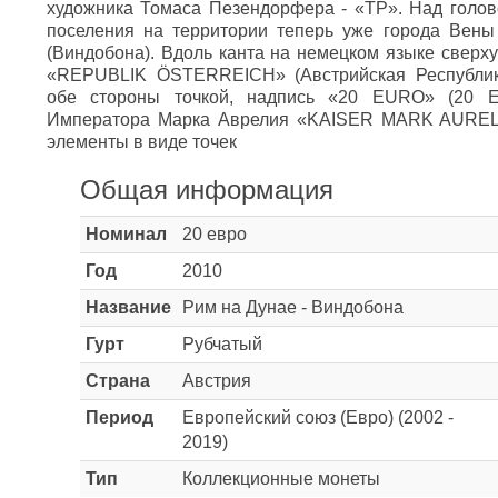
художника Томаса Пезендорфера - «TP». Над голов
поселения на территории теперь уже города Ве
(Виндобона). Вдоль канта на немецком языке сверх
«REPUBLIK ÖSTERREICH» (Австрийская Республика
обе стороны точкой, надпись «20 EURO» (20 Е
Императора Марка Аврелия «KAISER MARK AUREL»
элементы в виде точек
Общая информация
Номинал
20 евро
Год
2010
Название
Рим на Дунае - Виндобона
Гурт
Рубчатый
Страна
Австрия
Период
Европейский союз (Евро) (2002 -
2019)
Тип
Коллекционные монеты