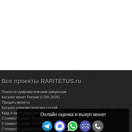
Все проекты RARITETUS.ru
Поиск по нумизматическим аукционам
Каталог монет России (1700-2026)
Продать монеты
Каталог нумизматических статей
Куда и как продать монеты дорого: 15 подводных камней
Онлайн оценка и выкуп монет
Стоимость монет России
Стоимость монет СССР
Стоимость царских монет