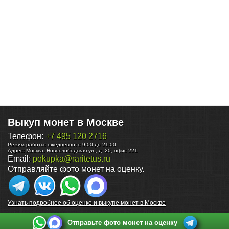
Выкуп монет в Москве
Телефон:
+7 495 120 2716
Режим работы:
ежедневно: с 9:00 до 21:00
Адрес:
Москва
,
Новослободская ул., д. 20, офис 221
Email:
pokupka@raritetus.ru
Отправляйте фото монет на оценку.
Узнать подробнее об оценке и выкупе монет в Москве
Отправьте фото монет на оценку