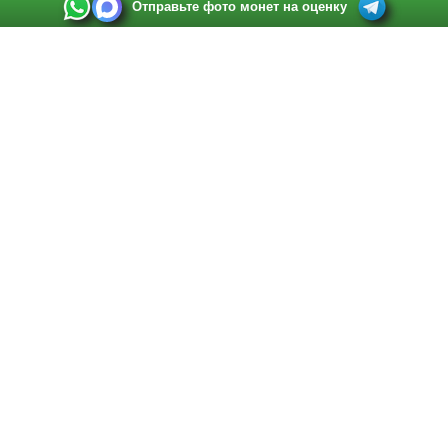
Отправьте фото монет на оценку
Выкуп монет в Санкт-Петербурге
Телефон:
+7 812 748 2349
Режим работы:
ежедневно: с 9:00 до 21:00
Адрес:
Санкт-Петербург
,
Ул. Садовая 38, ТД купца Яковлева, этаж 2, офис 211 (м.
Садовая, м. Спасская, м. Сенная Площадь)
Email:
spb@raritetus.ru
Выкуп монет в Нижнем Новгороде
Телефон:
+7 831 420-63-39
Режим работы:
ежедневно: с 9:00 до 21:00
Адрес:
Нижний Новгород
,
Площадь Максима Горького, дом 4/2, этаж 2, офис 8
Email:
nizhnij-novgorod@raritetus.ru
Выкуп монет в Новосибирске
Телефон:
+7 383 383 0921
Режим работы:
вТ-СБ: с 10:00 до 19:00
Адрес:
Новосибирск
,
Красный проспект 79 (БЦ Зелёные купола), офис 204 (м.
Гагаринская)
Email:
pokupka@raritetus.ru