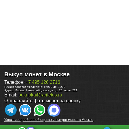
Выкуп монет в Москве
Телефон:
+7 495 120 2716
Режим работы:
ежедневно: с 9:00 до 21:00
Адрес:
Москва
,
Новослободская ул., д. 20, офис 221
Email:
pokupka@raritetus.ru
Отправляйте фото монет на оценку.
Узнать подробнее об оценке и выкупе монет в Москве