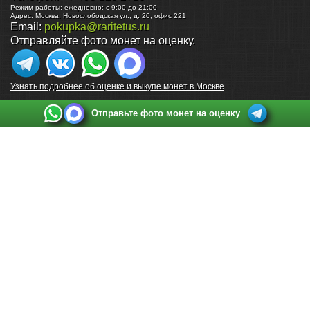
Режим работы:
ежедневно: с 9:00 до 21:00
Адрес:
Москва
,
Новослободская ул., д. 20, офис 221
Email:
pokupka@raritetus.ru
Отправляйте фото монет на оценку.
Узнать подробнее об оценке и выкупе монет в Москве
Отправьте фото монет на оценку
Выкуп монет в Санкт-Петербурге
Телефон:
+7 812 748 2349
Режим работы:
ежедневно: с 9:00 до 21:00
Адрес:
Санкт-Петербург
,
Ул. Садовая 38, ТД купца Яковлева, этаж 2, офис 211 (м.
Садовая, м. Спасская, м. Сенная Площадь)
Email:
spb@raritetus.ru
Выкуп монет в Нижнем Новгороде
Телефон:
+7 831 420-63-39
Режим работы:
ежедневно: с 9:00 до 21:00
Адрес:
Нижний Новгород
,
Площадь Максима Горького, дом 4/2, этаж 2, офис 8
Email:
nizhnij-novgorod@raritetus.ru