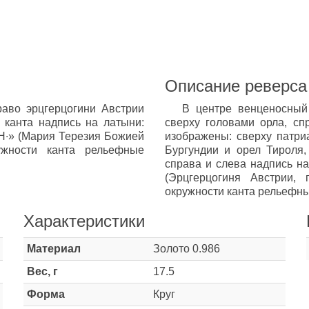
Описание реверса
аво эрцгерцогини Австрии
В центре венценосный
 канта надпись на латыни:
сверху головами орла, сп
∙» (Мария Терезия Божией
изображены: сверху патри
ужности канта рельефные
Бургундии и орел Тироля,
справа и слева надпись 
(Эрцгерцогиня Австрии, 
окружности канта рельефны
Характеристики
Материал
Золото 0.986
Вес, г
17.5
Форма
Круг