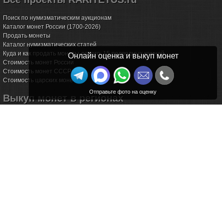
Поиск по нумизматическим аукционам
Каталог монет России (1700-2026)
Продать монеты
Каталог нумизматических статей
Куда и как продать монеты дорого: 15 подводных камней
Онлайн оценка и выкуп монет
Стоимость монет России
Стоимость монет СССР
Стоимость царских монет
Выкуп монет в регионах
Волгоград
Воронеж
Екатеринбург
Иркутск
Казань
Калининград
Калуга
Красноярск
Курск
Новороссийск
Омск
Пермь