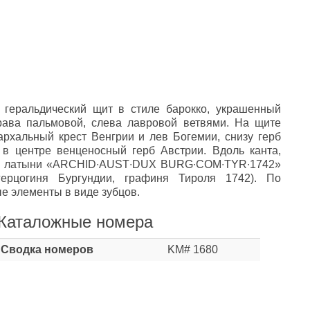
 геральдический щит в стиле барокко, украшенный
рава пальмовой, слева лавровой ветвями. На щите
архальный крест Венгрии и лев Богемии, снизу герб
 в центре венценосный герб Австрии. Вдоль канта,
на латыни «ARCHID∙AUST∙DUX BURG∙COM∙TYR∙1742»
герцогиня Бургундии, графиня Тироля 1742). По
е элементы в виде зубцов.
Каталожные номера
Сводка номеров
KM# 1680