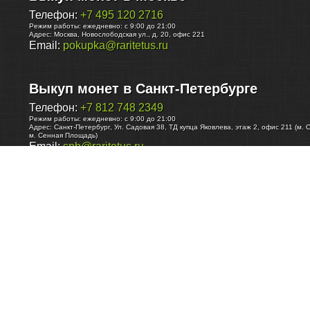
Телефон:
+7 495 120 2716
Режим работы:
ежедневно: с 9:00 до 21:00
Адрес:
Москва
,
Новослободская ул., д. 20, офис 221
Email:
pokupka@raritetus.ru
Выкуп монет в Санкт-Петербурге
Телефон:
+7 812 748 2349
Режим работы:
ежедневно: с 9:00 до 21:00
Адрес:
Санкт-Петербург
,
Ул. Садовая 38, ТД купца Яковлева, этаж 2, офис 211 (м. 
м. Сенная Площадь)
Email:
spb@raritetus.ru
Выкуп монет в Нижнем Новгороде
Телефон:
+7 831 420-63-39
Режим работы:
ежедневно: с 9:00 до 21:00
Адрес:
Нижний Новгород
,
Площадь Максима Горького, дом 4/2, этаж 2, офис 8
Email:
nizhnij-novgorod@raritetus.ru
Выкуп монет в Новосибирске
Телефон:
+7 383 383 0921