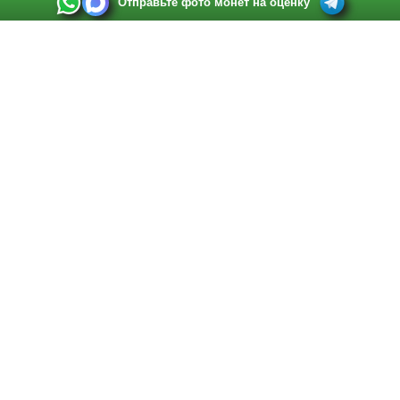
Отправьте фото монет на оценку
Выкуп монет в Санкт-Петербурге
Телефон:
+7 812 748 2349
Режим работы:
ежедневно: с 9:00 до 21:00
Адрес:
Санкт-Петербург
,
Ул. Садовая 38, ТД купца Яковлева, этаж 2, офис 211 (м.
Садовая, м. Спасская, м. Сенная Площадь)
Email:
spb@raritetus.ru
Выкуп монет в Нижнем Новгороде
Телефон:
+7 831 420-63-39
Режим работы:
ежедневно: с 9:00 до 21:00
Адрес:
Нижний Новгород
,
Площадь Максима Горького, дом 4/2, этаж 2, офис 8
Email:
nizhnij-novgorod@raritetus.ru
Выкуп монет в Новосибирске
Телефон:
+7 383 383 0921
Режим работы:
вТ-СБ: с 10:00 до 19:00
Адрес:
Новосибирск
,
Красный проспект 79 (БЦ Зелёные купола), офис 204 (м.
Гагаринская)
Email:
pokupka@raritetus.ru