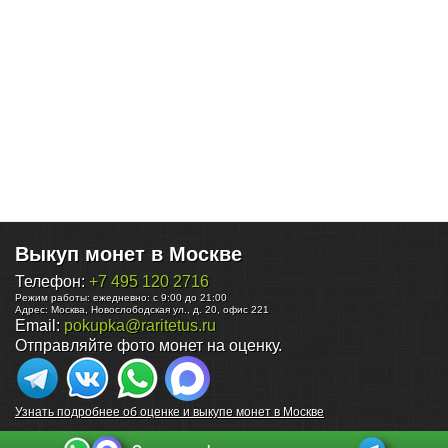
Выкуп монет в Москве
Телефон:
+7 495 120 2716
Режим работы:
ежедневно: с 9:00 до 21:00
Адрес:
Москва
,
Новослободская ул., д. 20, офис 221
Email:
pokupka@raritetus.ru
Отправляйте фото монет на оценку.
Узнать подробнее об оценке и выкупе монет в Москве