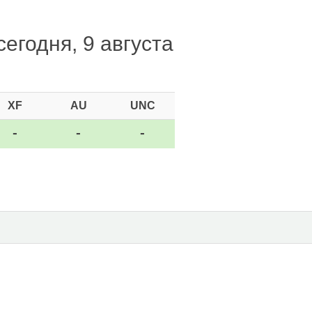
егодня, 9 августа
XF
AU
UNC
-
-
-