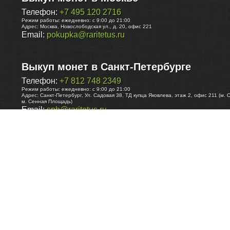
Телефон:
+7 495 120 2716
Режим работы:
ежедневно: с 9:00 до 21:00
Адрес:
Москва
,
Новослободская ул., д. 20, офис 221
Email:
pokupka@raritetus.ru
Выкуп монет в Санкт-Петербурге
Телефон:
+7 812 748 2349
Режим работы:
ежедневно: с 9:00 до 21:00
Адрес:
Санкт-Петербург
,
Ул. Садовая 38, ТД купца Яковлева, этаж 2, офис 211 (м. 
м. Сенная Площадь)
Email:
spb@raritetus.ru
Выкуп монет в Нижнем Новгороде
Телефон:
+7 831 420-63-39
Режим работы:
ежедневно: с 9:00 до 21:00
Адрес:
Нижний Новгород
,
Площадь Максима Горького, дом 4/2, этаж 2, офис 8
Email:
nizhnij-novgorod@raritetus.ru
Выкуп монет в Новосибирске
Телефон:
+7 383 383 0921