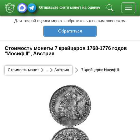
Отправьте фото монет на оценку
Toggl
navig
Для точной оценки монеты обратитесь к нашим экспертам
Обратиться
Стоимость монеты 7 крейцеров 1768-1776 годов
"Иосиф II", Австрия
Стоимость монет
...
Австрия
7 крейцеров Иосиф II