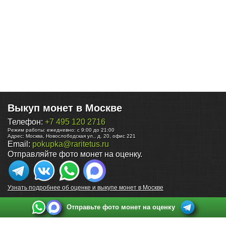
Выкуп монет в Москве
Телефон:
+7 495 120 2716
Режим работы:
ежедневно: с 9:00 до 21:00
Адрес:
Москва
,
Новослободская ул., д. 20, офис 221
Email:
pokupka@raritetus.ru
Отправляйте фото монет на оценку.
Узнать подробнее об оценке и выкупе монет в Москве
Отправьте фото монет на оценку
Выкуп монет в Санкт-Петербурге