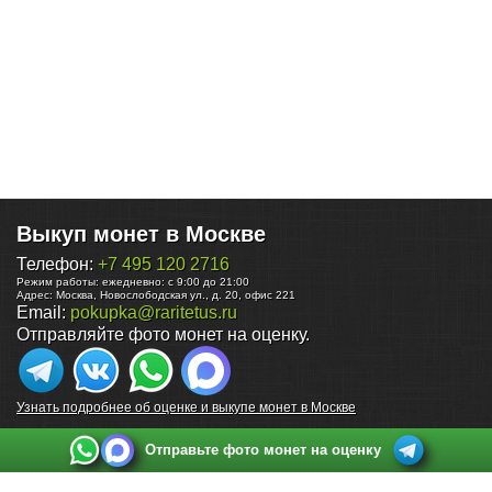
Выкуп монет в Москве
Телефон:
+7 495 120 2716
Режим работы:
ежедневно: с 9:00 до 21:00
Адрес:
Москва
,
Новослободская ул., д. 20, офис 221
Email:
pokupka@raritetus.ru
Отправляйте фото монет на оценку.
Узнать подробнее об оценке и выкупе монет в Москве
Отправьте фото монет на оценку
Выкуп монет в Санкт-Петербурге