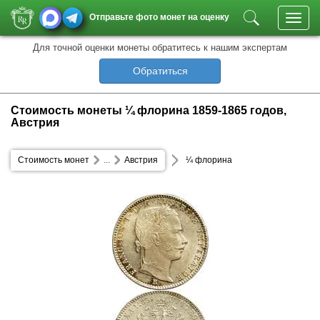
Отправьте фото монет на оценку
Toggl
navig
Для точной оценки монеты обратитесь к нашим экспертам
Обратиться
Стоимость монеты ¼ флорина 1859-1865 годов,
Австрия
Стоимость монет
...
Австрия
¼ флорина