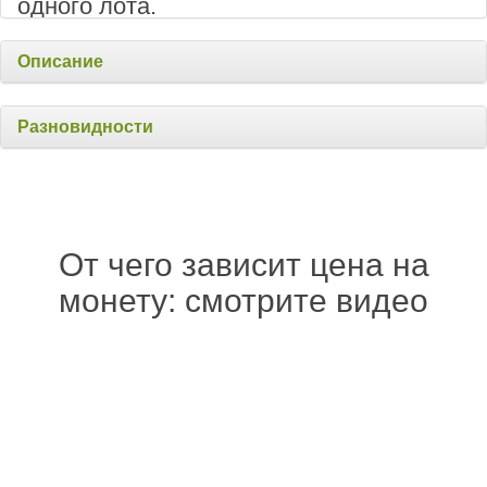
одного лота.
Описание
Разновидности
От чего зависит цена на
монету: смотрите видео