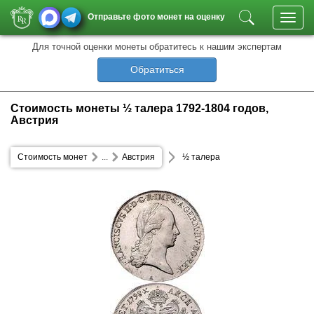
Отправьте фото монет на оценку
Toggl
navig
Для точной оценки монеты обратитесь к нашим экспертам
Обратиться
Стоимость монеты ½ талера 1792-1804 годов,
Австрия
Стоимость монет
...
Австрия
½ талера