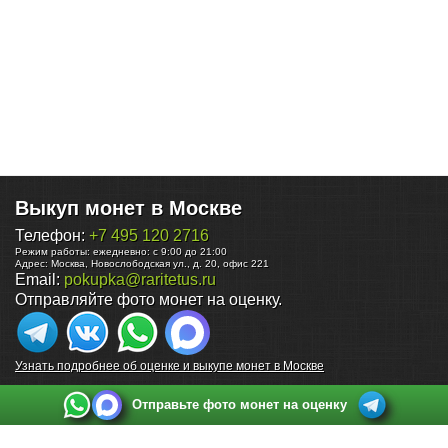
Выкуп монет в Москве
Телефон:
+7 495 120 2716
Режим работы:
ежедневно: с 9:00 до 21:00
Адрес:
Москва
,
Новослободская ул., д. 20, офис 221
Email:
pokupka@raritetus.ru
Отправляйте фото монет на оценку.
Узнать подробнее об оценке и выкупе монет в Москве
Отправьте фото монет на оценку
Выкуп монет в Санкт-Петербурге