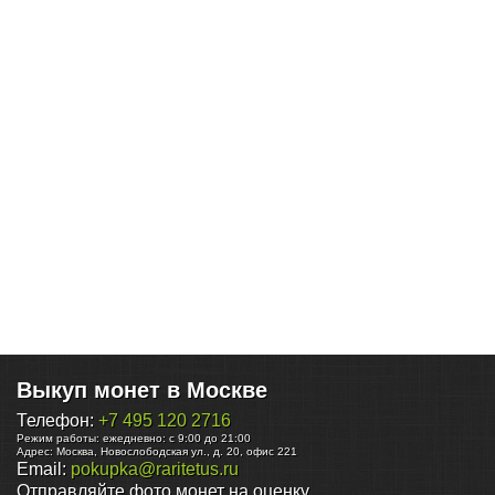
Выкуп монет в Москве
Телефон:
+7 495 120 2716
Режим работы:
ежедневно: с 9:00 до 21:00
Адрес:
Москва
,
Новослободская ул., д. 20, офис 221
Email:
pokupka@raritetus.ru
Отправляйте фото монет на оценку.