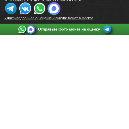
Узнать подробнее об оценке и выкупе монет в Москве
Отправьте фото монет на оценку
Выкуп монет в Санкт-Петербурге
Телефон:
+7 812 748 2349
Режим работы:
ежедневно: с 9:00 до 21:00
Адрес:
Санкт-Петербург
,
Ул. Садовая 38, ТД купца Яковлева, этаж 2, офис 211 (м.
Садовая, м. Спасская, м. Сенная Площадь)
Email:
spb@raritetus.ru
Выкуп монет в Нижнем Новгороде
Телефон:
+7 831 420-63-39
Режим работы:
ежедневно: с 9:00 до 21:00
Адрес:
Нижний Новгород
,
Площадь Максима Горького, дом 4/2, этаж 2, офис 8
Email:
nizhnij-novgorod@raritetus.ru
Выкуп монет в Новосибирске
Телефон:
+7 383 383 0921
Режим работы:
вТ-СБ: с 10:00 до 19:00