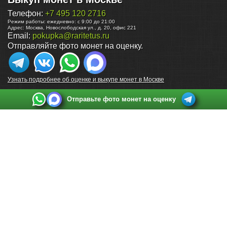
Телефон:
+7 495 120 2716
Режим работы:
ежедневно: с 9:00 до 21:00
Адрес:
Москва
,
Новослободская ул., д. 20, офис 221
Email:
pokupka@raritetus.ru
Отправляйте фото монет на оценку.
Узнать подробнее об оценке и выкупе монет в Москве
Отправьте фото монет на оценку
Выкуп монет в Санкт-Петербурге
Телефон:
+7 812 748 2349
Режим работы:
ежедневно: с 9:00 до 21:00
Адрес:
Санкт-Петербург
,
Ул. Садовая 38, ТД купца Яковлева, этаж 2, офис 211 (м.
Садовая, м. Спасская, м. Сенная Площадь)
Email:
spb@raritetus.ru
Выкуп монет в Нижнем Новгороде
Телефон:
+7 831 420-63-39
Режим работы:
ежедневно: с 9:00 до 21:00
Адрес:
Нижний Новгород
,
Площадь Максима Горького, дом 4/2, этаж 2, офис 8
Email:
nizhnij-novgorod@raritetus.ru