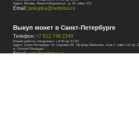
Адрес:
Москва
,
Новослободская ул., д. 20, офис 221
Email:
pokupka@raritetus.ru
Выкуп монет в Санкт-Петербурге
Телефон:
+7 812 748 2349
Режим работы:
ежедневно: с 9:00 до 21:00
Адрес:
Санкт-Петербург
,
Ул. Садовая 38, ТД купца Яковлева, этаж 2, офис 211 (м. 
м. Сенная Площадь)
Email:
spb@raritetus.ru
Выкуп монет в Нижнем Новгороде
Телефон:
+7 831 420-63-39
Режим работы:
ежедневно: с 9:00 до 21:00
Адрес:
Нижний Новгород
,
Площадь Максима Горького, дом 4/2, этаж 2, офис 8
Email:
nizhnij-novgorod@raritetus.ru
Выкуп монет в Новосибирске
Телефон:
+7 383 383 0921
Режим работы:
вТ-СБ: с 10:00 до 19:00
Адрес:
Новосибирск
,
Красный проспект 79 (БЦ Зелёные купола), офис 204 (м. Гага
Email:
pokupka@raritetus.ru