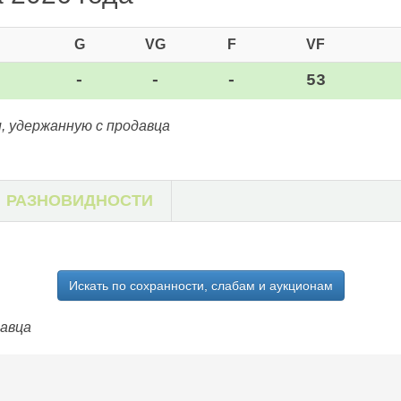
G
VG
F
VF
-
-
-
53
, удержанную с продавца
РАЗНОВИДНОСТИ
Искать по сохранности, слабам и аукционам
давца