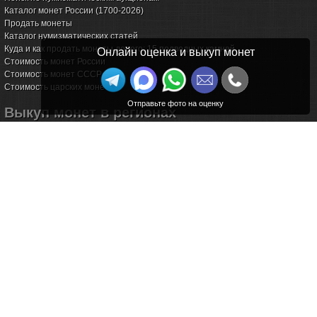
Каталог монет России (1700-2026)
Продать монеты
Каталог нумизматических статей
Куда и как продать монеты дорого: 15 подводных камней
Онлайн оценка и выкуп монет
Стоимость монет России
Стоимость монет СССР
Стоимость царских монет
Выкуп монет в регионах
Волгоград
Воронеж
Екатеринбург
Иркутск
Казань
Калининград
Калуга
Красноярск
Курск
Новороссийск
Омск
Пермь
Ростов-на-Дону
Самара