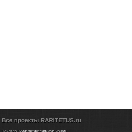
Все проекты RARITETUS.ru
Поиск по нумизматическим аукционам