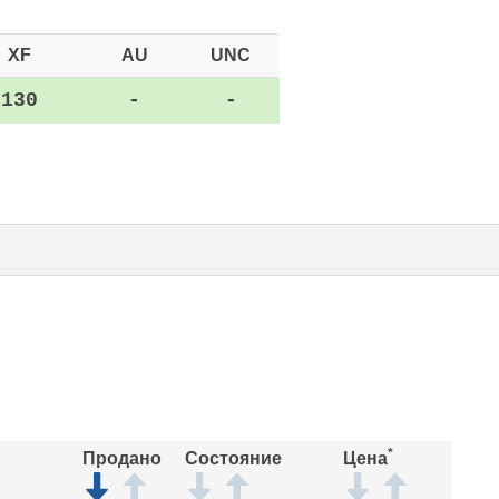
XF
AU
UNC
130
-
-
*
Продано
Состояние
Цена