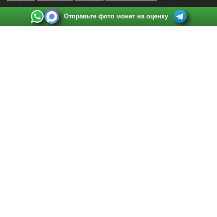
Отправьте фото монет на оценку
Выкуп монет в Санкт-Петербурге
Телефон:
+7 812 748 2349
Режим работы:
ежедневно: с 9:00 до 21:00
Адрес:
Санкт-Петербург
,
Ул. Садовая 38, ТД купца Яковлева, этаж 2, офис 211 (м.
Садовая, м. Спасская, м. Сенная Площадь)
Email:
spb@raritetus.ru
Выкуп монет в Нижнем Новгороде
Телефон:
+7 831 420-63-39
Режим работы:
ежедневно: с 9:00 до 21:00
Адрес:
Нижний Новгород
,
Площадь Максима Горького, дом 4/2, этаж 2, офис 8
Email:
nizhnij-novgorod@raritetus.ru
Выкуп монет в Новосибирске
Телефон:
+7 383 383 0921
Режим работы:
вТ-СБ: с 10:00 до 19:00
Адрес:
Новосибирск
,
Красный проспект 79 (БЦ Зелёные купола), офис 204 (м.
Гагаринская)
Email:
pokupka@raritetus.ru