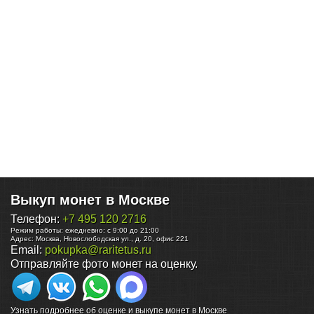
Выкуп монет в Москве
Телефон:
+7 495 120 2716
Режим работы:
ежедневно: с 9:00 до 21:00
Адрес:
Москва
,
Новослободская ул., д. 20, офис 221
Email:
pokupka@raritetus.ru
Отправляйте фото монет на оценку.
Узнать подробнее об оценке и выкупе монет в Москве