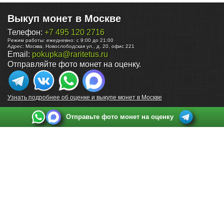
Выкуп монет в Москве
Телефон:
+7 495 120 2716
Режим работы:
ежедневно: с 9:00 до 21:00
Адрес:
Москва
,
Новослободская ул., д. 20, офис 221
Email:
pokupka@raritetus.ru
Отправляйте фото монет на оценку.
Узнать подробнее об оценке и выкупе монет в Москве
Отправьте фото монет на оценку
Выкуп монет в Санкт-Петербурге
Телефон:
+7 812 748 2349
Режим работы:
ежедневно: с 9:00 до 21:00
Адрес:
Санкт-Петербург
,
Ул. Садовая 38, ТД купца Яковлева, этаж 2, офис 211 (м.
Садовая, м. Спасская, м. Сенная Площадь)
Email:
spb@raritetus.ru
Выкуп монет в Нижнем Новгороде
Телефон:
+7 831 420-63-39
Режим работы:
ежедневно: с 9:00 до 21:00