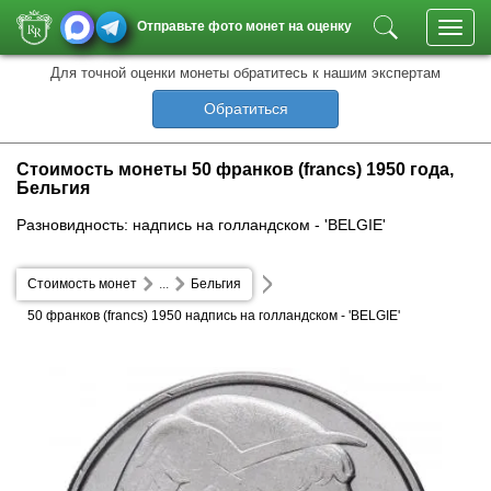
Отправьте фото монет на оценку
Toggl
navig
Для точной оценки монеты обратитесь к нашим экспертам
Обратиться
Стоимость монеты 50 франков (francs) 1950 года,
Бельгия
Разновидность: надпись на голландском - 'BELGIE'
Стоимость монет
...
Бельгия
50 франков (francs) 1950 надпись на голландском - 'BELGIE'