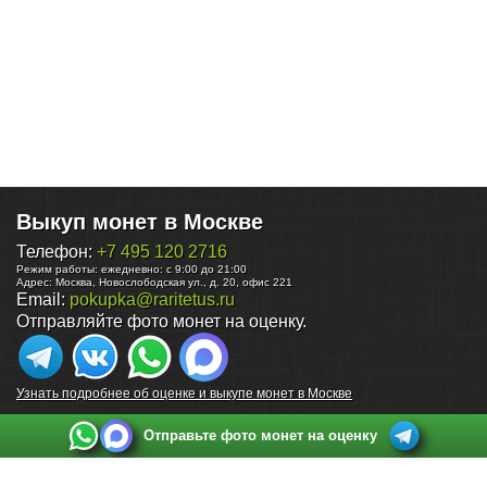
Выкуп монет в Москве
Телефон:
+7 495 120 2716
Режим работы:
ежедневно: с 9:00 до 21:00
Адрес:
Москва
,
Новослободская ул., д. 20, офис 221
Email:
pokupka@raritetus.ru
Отправляйте фото монет на оценку.
Узнать подробнее об оценке и выкупе монет в Москве
Отправьте фото монет на оценку
Выкуп монет в Санкт-Петербурге