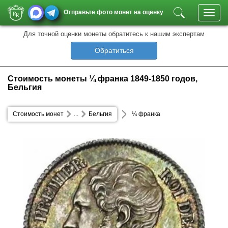
Отправьте фото монет на оценку
Toggl
navig
Для точной оценки монеты обратитесь к нашим экспертам
Обратиться
Стоимость монеты ¼ франка 1849-1850 годов,
Бельгия
Стоимость монет
...
Бельгия
¼ франка