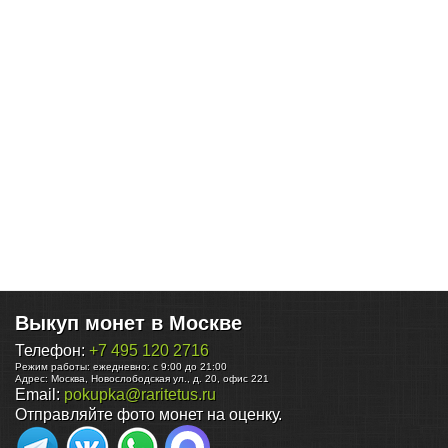
Выкуп монет в Москве
Телефон:
+7 495 120 2716
Режим работы:
ежедневно: с 9:00 до 21:00
Адрес:
Москва
,
Новослободская ул., д. 20, офис 221
Email:
pokupka@raritetus.ru
Отправляйте фото монет на оценку.