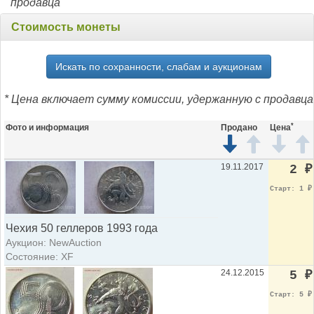
продавца
Стоимость монеты
Искать по сохранности, слабам и аукционам
* Цена включает сумму комиссии, удержанную с продавца
*
Фото и информация
Продано
Цена
19.11.2017
2
₽
Старт: 1
₽
Чехия 50 геллеров 1993 года
Аукцион: NewAuction
Состояние: XF
24.12.2015
5
₽
Старт: 5
₽