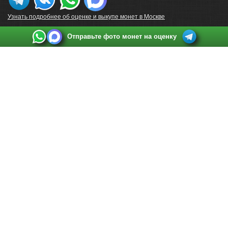
Узнать подробнее об оценке и выкупе монет в Москве
Отправьте фото монет на оценку
Выкуп монет в Санкт-Петербурге
Телефон:
+7 812 748 2349
Режим работы:
ежедневно: с 9:00 до 21:00
Адрес:
Санкт-Петербург
,
Ул. Садовая 38, ТД купца Яковлева, этаж 2, офис 211 (м.
Садовая, м. Спасская, м. Сенная Площадь)
Email:
spb@raritetus.ru
Выкуп монет в Нижнем Новгороде
Телефон:
+7 831 420-63-39
Режим работы:
ежедневно: с 9:00 до 21:00
Адрес:
Нижний Новгород
,
Площадь Максима Горького, дом 4/2, этаж 2, офис 8
Email:
nizhnij-novgorod@raritetus.ru
Выкуп монет в Новосибирске
Телефон:
+7 383 383 0921
Режим работы:
вТ-СБ: с 10:00 до 19:00
Адрес:
Новосибирск
,
Красный проспект 79 (БЦ Зелёные купола), офис 204 (м.
Гагаринская)