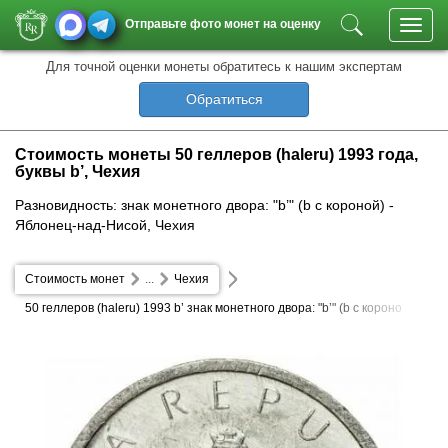
Отправьте фото монет на оценку
Toggl
navig
Для точной оценки монеты обратитесь к нашим экспертам
Обратиться
Стоимость монеты 50 геллеров (haleru) 1993 года,
буквы b’, Чехия
Разновидность: знак монетного двора: "b’" (b с короной) -
Яблонец-над-Нисой, Чехия
Стоимость монет
...
Чехия
50 геллеров (haleru) 1993 b’ знак монетного двора: "b’" (b с короно
й) - Яблонец-над-Нисой, Чехия