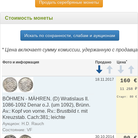
Продать серебряные монеты
Стоимость монеты
Искать по сохранности, слабам и аукционам
* Цена включает сумму комиссии, удержанную с продавца
*
Фото и информация
Продано
Цена
18.11.2017
160 €
11 258
₽
Старт: 80 €
BÖHMEN - MÄHREN. (D) Wratislaus II.
1086-1092 Denar o.J. (um 1092), Brünn.
Av.: Kopf von vorne. Rv.: Brustbild r. mit
Kreuzstab. Cach:381; leichte
Аукцион: H.D. Rauch
Состояние: VF
30.10.2014