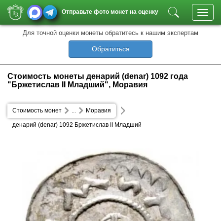
Отправьте фото монет на оценку
Toggl
navig
Для точной оценки монеты обратитесь к нашим экспертам
Обратиться
Стоимость монеты денарий (denar) 1092 года
"Бржетислав II Младший", Моравия
Стоимость монет
...
Моравия
денарий (denar) 1092 Бржетислав II Младший