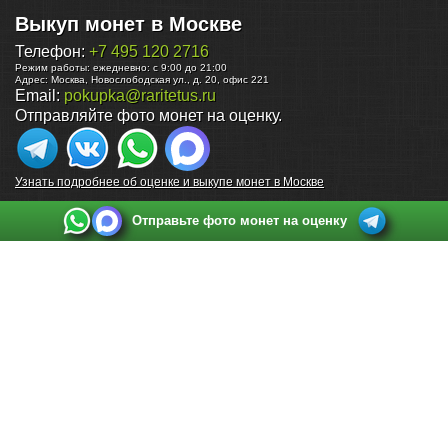
Выкуп монет в Москве
Телефон:
+7 495 120 2716
Режим работы:
ежедневно: с 9:00 до 21:00
Адрес:
Москва
,
Новослободская ул., д. 20, офис 221
Email:
pokupka@raritetus.ru
Отправляйте фото монет на оценку.
Узнать подробнее об оценке и выкупе монет в Москве
Отправьте фото монет на оценку
Выкуп монет в Санкт-Петербурге
Телефон:
+7 812 748 2349
Режим работы:
ежедневно: с 9:00 до 21:00
Адрес:
Санкт-Петербург
,
Ул. Садовая 38, ТД купца Яковлева, этаж 2, офис 211 (м.
Садовая, м. Спасская, м. Сенная Площадь)
Email:
spb@raritetus.ru
Выкуп монет в Нижнем Новгороде
Телефон:
+7 831 420-63-39
Режим работы:
ежедневно: с 9:00 до 21:00
Адрес:
Нижний Новгород
,
Площадь Максима Горького, дом 4/2, этаж 2, офис 8