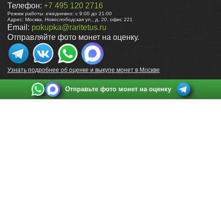
Телефон:
+7 495 120 2716
Режим работы:
ежедневно: с 9:00 до 21:00
Адрес:
Москва
,
Новослободская ул., д. 20, офис 221
Email:
pokupka@raritetus.ru
Отправляйте фото монет на оценку.
Узнать подробнее об оценке и выкупе монет в Москве
Отправьте фото монет на оценку
Выкуп монет в Санкт-Петербурге
Телефон:
+7 812 748 2349
Режим работы:
ежедневно: с 9:00 до 21:00
Адрес:
Санкт-Петербург
,
Ул. Садовая 38, ТД купца Яковлева, этаж 2, офис 211 (м.
Садовая, м. Спасская, м. Сенная Площадь)
Email:
spb@raritetus.ru
Выкуп монет в Нижнем Новгороде
Телефон:
+7 831 420-63-39
Режим работы:
ежедневно: с 9:00 до 21:00
Адрес:
Нижний Новгород
,
Площадь Максима Горького, дом 4/2, этаж 2, офис 8
Email:
nizhnij-novgorod@raritetus.ru